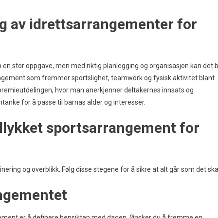
ng av idrettsarrangementer for
 en stor oppgave, men med riktig planlegging og organisasjon kan det b
ngement som fremmer sportslighet, teamwork og fysisk aktivitet blant
r premieutdelingen, hvor man anerkjenner deltakernes innsats og
tanke for å passe til barnas alder og interesser.
vellykket sportsarrangement for
ring og overblikk. Følg disse stegene for å sikre at alt går som det ska
angementet
angement er å definere hensikten med dagen. Ønsker du å fremme en