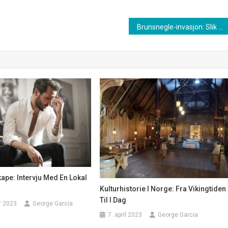
Brunsnegle-invasjon: Slik kan du bli kvitt skadedyrene i hagen for godt
ape: Intervju Med En Lokal
Kulturhistorie I Norge: Fra Vikingtiden
Til I Dag
r 2023
George Garcia
7. april 2023
George Garcia