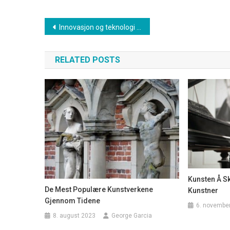
Innleggsnavigasjon
Innovasjon og teknologi former fremtidens tannpleie
RELATED POSTS
Kunsten Å Sk
De Mest Populære Kunstverkene
Kunstner
Gjennom Tidene
6. novembe
8. august 2023
George Garcia