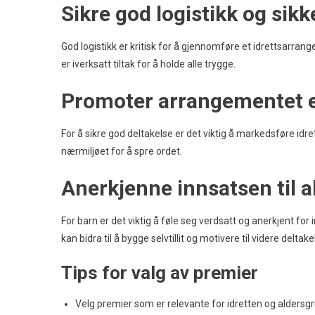
Sikre god logistikk og sikk
God logistikk er kritisk for å gjennomføre et idrettsarrang
er iverksatt tiltak for å holde alle trygge.
Promoter arrangementet e
For å sikre god deltakelse er det viktig å markedsføre idr
nærmiljøet for å spre ordet.
Anerkjenne innsatsen til a
For barn er det viktig å føle seg verdsatt og anerkjent for
kan bidra til å bygge selvtillit og motivere til videre deltakel
Tips for valg av premier
Velg premier som er relevante for idretten og aldersg