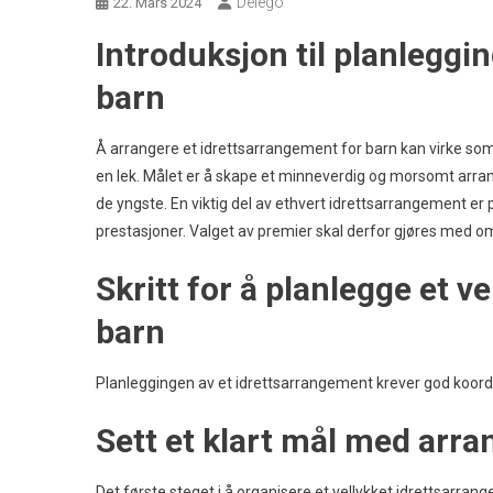
Delego
22. Mars 2024
Introduksjon til planleggi
barn
Å arrangere et idrettsarrangement for barn kan virke som
en lek. Målet er å skape et minneverdig og morsomt arra
de yngste. En viktig del av ethvert idrettsarrangement e
prestasjoner. Valget av premier skal derfor gjøres med om
Skritt for å planlegge et 
barn
Planleggingen av et idrettsarrangement krever god koordine
Sett et klart mål med arr
Det første steget i å organisere et vellykket idrettsarr