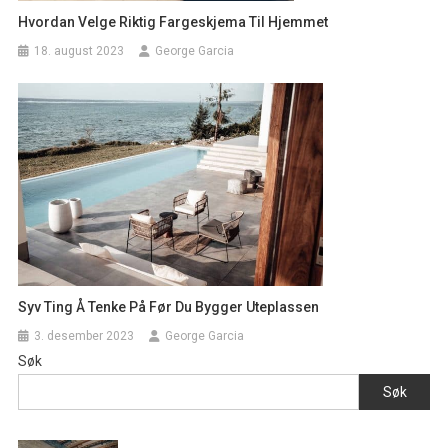
Hvordan Velge Riktig Fargeskjema Til Hjemmet
18. august 2023
George Garcia
Syv Ting Å Tenke På Før Du Bygger Uteplassen
3. desember 2023
George Garcia
Søk
Søk