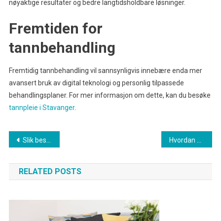
nøyaktige resultater og bedre langtidsholdbare løsninger.
Fremtiden for
tannbehandling
Fremtidig tannbehandling vil sannsynligvis innebære enda mer
avansert bruk av digital teknologi og personlig tilpassede
behandlingsplaner. For mer informasjon om dette, kan du besøke
tannpleie i Stavanger
.
Innleggsnavigasjon
Slik beskytter du lasten når du kjører med tilhenger i regnvær: En guide til presenninger
Hvordan arrangere et lite idrettsarrangement for barn med perfekte premier
RELATED POSTS