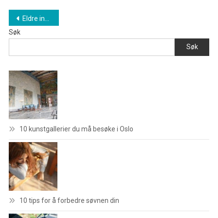
Innleggnavigasjon
Eldre innlegg
Søk
Søk
10 kunstgallerier du må besøke i Oslo
10 tips for å forbedre søvnen din