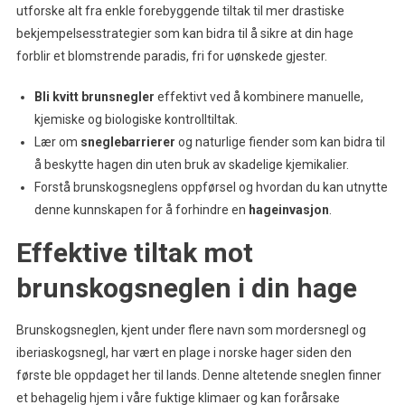
utforske alt fra enkle forebyggende tiltak til mer drastiske
bekjempelsesstrategier som kan bidra til å sikre at din hage
forblir et blomstrende paradis, fri for uønskede gjester.
Bli kvitt brunsnegler
effektivt ved å kombinere manuelle,
kjemiske og biologiske kontrolltiltak.
Lær om
sneglebarrierer
og naturlige fiender som kan bidra til
å beskytte hagen din uten bruk av skadelige kjemikalier.
Forstå brunskogsneglens oppførsel og hvordan du kan utnytte
denne kunnskapen for å forhindre en
hageinvasjon
.
Effektive tiltak mot
brunskogsneglen i din hage
Brunskogsneglen, kjent under flere navn som mordersnegl og
iberiaskogsnegl, har vært en plage i norske hager siden den
første ble oppdaget her til lands. Denne altetende sneglen finner
et behagelig hjem i våre fuktige klimaer og kan forårsake