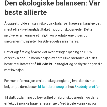
Den økologiske balansen: Vår
beste allierte
Å opprettholde en sunn økologisk balanse i hagen er kanskje det
mest effektive langtidstiltaket mot brunskogsnegler. Dette
involverer å fremme et miljø hvor predatorene trives og
sneglenes muligheter for ødeleggelse minimeres.
Det er også viktig å være klar over at ingen løsning er 100%
effektiv alene. En kombinasjon av flere ulike metoder vil gi det
beste resultatet for å
bli kvitt brunsnegler
og beskytte hagen din
mot invasjon.
For mer informasjon om brunskogsnegler og hvordan du kan
bekjempe dem, besøk
bli kvitt brunsnegler
hos
Skadedyrproffen
.
Til slutt, utdanning og bevissthet om brunskogsneglen og dens
effekt på norske hager er essensielt. Ved å dele kunnskap og