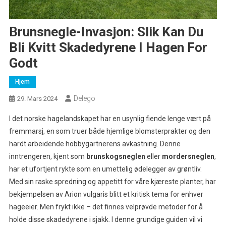
Brunsnegle-Invasjon: Slik Kan Du
Bli Kvitt Skadedyrene I Hagen For
Godt
Hjem
Delego
29. Mars 2024
I det norske hagelandskapet har en usynlig fiende lenge vært på
fremmarsj, en som truer både hjemlige blomsterprakter og den
hardt arbeidende hobbygartnerens avkastning. Denne
inntrengeren, kjent som
brunskogsneglen
eller
mordersneglen
,
har et ufortjent rykte som en umettelig ødelegger av grøntliv.
Med sin raske spredning og appetitt for våre kjæreste planter, har
bekjempelsen av Arion vulgaris blitt et kritisk tema for enhver
hageeier. Men frykt ikke – det finnes velprøvde metoder for å
holde disse skadedyrene i sjakk. I denne grundige guiden vil vi