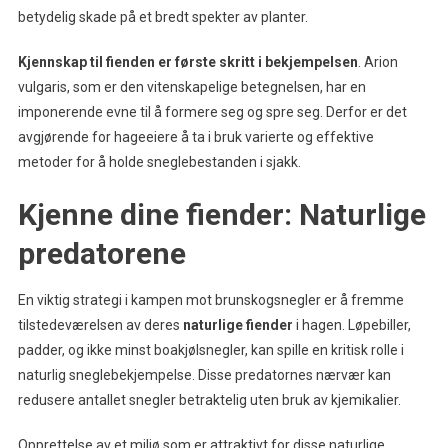
betydelig skade på et bredt spekter av planter.
Kjennskap til fienden er første skritt i bekjempelsen
. Arion
vulgaris, som er den vitenskapelige betegnelsen, har en
imponerende evne til å formere seg og spre seg. Derfor er det
avgjørende for hageeiere å ta i bruk varierte og effektive
metoder for å holde sneglebestanden i sjakk.
Kjenne dine fiender: Naturlige
predatorene
En viktig strategi i kampen mot brunskogsnegler er å fremme
tilstedeværelsen av deres
naturlige fiender
i hagen. Løpebiller,
padder, og ikke minst boakjølsnegler, kan spille en kritisk rolle i
naturlig sneglebekjempelse. Disse predatornes nærvær kan
redusere antallet snegler betraktelig uten bruk av kjemikalier.
Opprettelse av et miljø som er attraktivt for disse naturlige