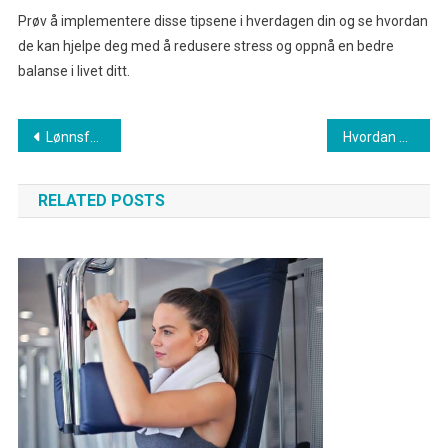
Prøv å implementere disse tipsene i hverdagen din og se hvordan
de kan hjelpe deg med å redusere stress og oppnå en bedre
balanse i livet ditt.
Innleggsnavigasjon
Lønnsforhandlinger: Slik sikrer du deg den beste avtalen
Hvordan sikre båten din på best mulig måte
RELATED POSTS