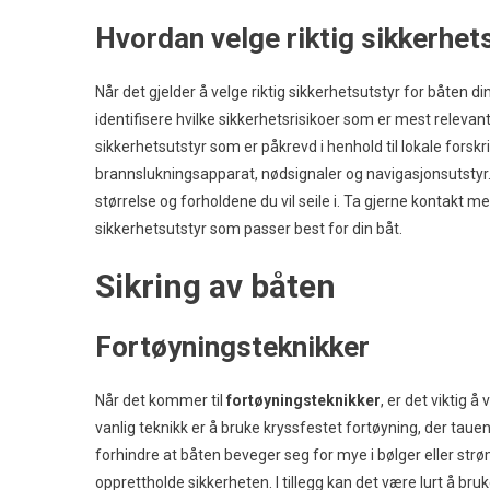
Hvordan velge riktig sikkerhet
Når det gjelder å velge riktig sikkerhetsutstyr for båten din
identifisere hvilke sikkerhetsrisikoer som er mest releva
sikkerhetsutstyr som er påkrevd i henhold til lokale forskr
brannslukningsapparat, nødsignaler og navigasjonsutstyr. 
størrelse og forholdene du vil seile i. Ta gjerne kontakt 
sikkerhetsutstyr som passer best for din båt.
Sikring av båten
Fortøyningsteknikker
Når det kommer til
fortøyningsteknikker
, er det viktig å
vanlig teknikk er å bruke kryssfestet fortøyning, der tauene
forhindre at båten beveger seg for mye i bølger eller strø
opprettholde sikkerheten. I tillegg kan det være lurt å br