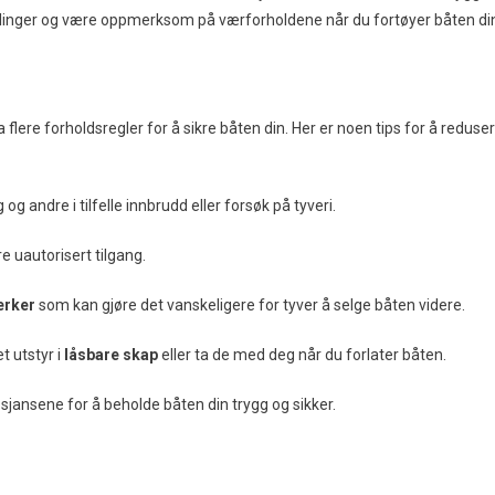
falinger og være oppmerksom på værforholdene når du fortøyer båten di
a flere forholdsregler for å sikre båten din. Her er noen tips for å reduse
g andre i tilfelle innbrudd eller forsøk på tyveri.
e uautorisert tilgang.
erker
som kan gjøre det vanskeligere for tyver å selge båten videre.
t utstyr i
låsbare skap
eller ta de med deg når du forlater båten.
sjansene for å beholde båten din trygg og sikker.