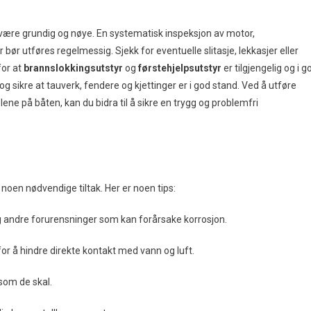
å være grundig og nøye. En systematisk inspeksjon av motor,
bør utføres regelmessig. Sjekk for eventuelle slitasje, lekkasjer eller
for at
brannslokkingsutstyr
og
førstehjelpsutstyr
er tilgjengelig og i g
g sikre at tauverk, fendere og kjettinger er i god stand. Ved å utføre
ene på båten, kan du bidra til å sikre en trygg og problemfri
a noen nødvendige tiltak. Her er noen tips:
og andre forurensninger som kan forårsake korrosjon.
r å hindre direkte kontakt med vann og luft.
 som de skal.