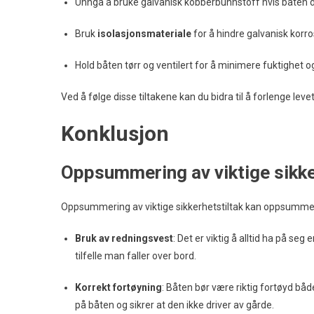
Unngå å bruke galvanisk kobberbunnstoff hvis båten 
Bruk
isolasjonsmateriale
for å hindre galvanisk korro
Hold båten tørr og ventilert for å minimere fuktighet 
Ved å følge disse tiltakene kan du bidra til å forlenge leve
Konklusjon
Oppsummering av viktige sikke
Oppsummering av viktige sikkerhetstiltak kan oppsummer
Bruk av redningsvest
: Det er viktig å alltid ha på se
tilfelle man faller over bord.
Korrekt fortøyning
: Båten bør være riktig fortøyd både
på båten og sikrer at den ikke driver av gårde.