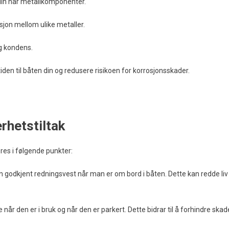
din har metallkomponenter.
sjon mellom ulike metaller.
og kondens.
tiden til båten din og redusere risikoen for korrosjonsskader.
rhetstiltak
es i følgende punkter:
g en godkjent redningsvest når man er om bord i båten. Dette kan redde liv 
 når den er i bruk og når den er parkert. Dette bidrar til å forhindre skad