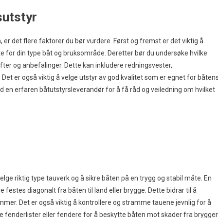
sutstyr
, er det flere faktorer du bør vurdere. Først og fremst er det viktig å
nte for din type båt og bruksområde. Deretter bør du undersøke hvilke
ifter og anbefalinger. Dette kan inkludere redningsvester,
Det er også viktig å velge utstyr av god kvalitet som er egnet for båten
med en erfaren båtutstyrsleverandør for å få råd og veiledning om hvilket
 velge riktig type tauverk og å sikre båten på en trygg og stabil måte. En
 festes diagonalt fra båten til land eller brygge. Dette bidrar til å
mmer. Det er også viktig å kontrollere og stramme tauene jevnlig for å
uke fenderlister eller fendere for å beskytte båten mot skader fra brygger