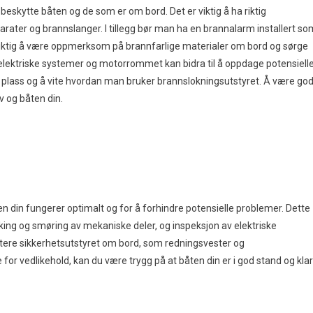
eskytte båten og de som er om bord. Det er viktig å ha riktig
rater og brannslanger. I tillegg bør man ha en brannalarm installert so
å viktig å være oppmerksom på brannfarlige materialer om bord og sørge
elektriske systemer og motorrommet kan bidra til å oppdage potensiell
n på plass og å vite hvordan man bruker brannslokningsutstyret. Å være god
 og båten din.
en din fungerer optimalt og for å forhindre potensielle problemer. Dette
kking og smøring av mekaniske deler, og inspeksjon av elektriske
datere sikkerhetsutstyret om bord, som redningsvester og
for vedlikehold, kan du være trygg på at båten din er i god stand og klar