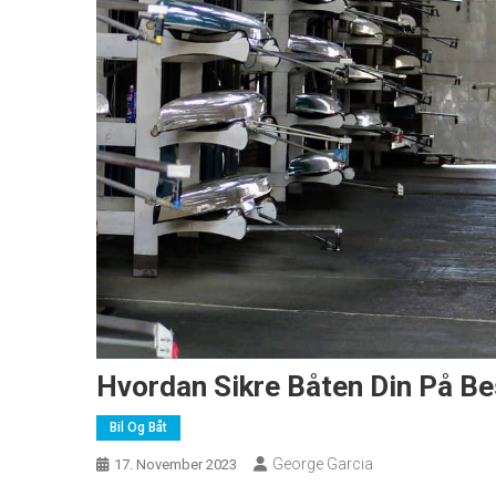
Hvordan Sikre Båten Din På Be
Bil Og Båt
George Garcia
17. November 2023