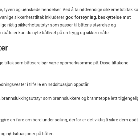
de, tyveri og uønskede hendelser. Ved å ta nødvendige sikkerhetstiltak k
vanlige sikkerhetstiltak inkluderer
god fortøyning
,
beskyttelse mot
velge riktig sikkerhetsutstyr som passer til båtens størrelse og
båteier kan du nyte båtlivet på en trygg og sikker måte.
ter
anlige tiltak som båteiere bør være oppmerksomme på. Disse tiltakene
edningsvester i tilfelle en nødsituasjon oppstår.
 ha brannslukkingsutstyr som brannslukkere og brannteppe lett tilgjengeli
jøre en fare om bord under seiling, derfor er det viktig å sikre dem godt
er og nødsituasjoner på båten.