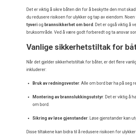
Det er viktig å sikre båten din for å beskytte den mot ska
du redusere risikoen for ulykker og tap av eiendom. Noen 
tyveri
og
brannsikkerhet om bord
. Det er også viktig å 
bruksområde. Ved å være godt forberedt og ta ansvar som 
Vanlige sikkerhetstiltak for bå
Når det gjelder sikkerhetstiltak for båter, er det flere v
inkluderer:
Bruk av redningsvester
: Alle om bord bør ha på seg r
Montering av brannslukkingsutstyr
: Det er viktig å
om bord.
Sikring av løse gjenstander
: Løse gjenstander kan utg
Disse tiltakene kan bidra til å redusere risikoen for ulykk