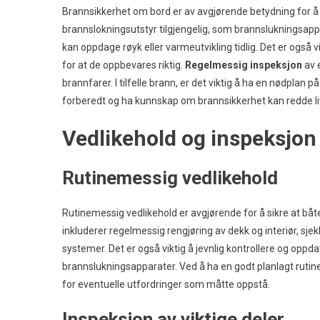
Brannsikkerhet om bord er av avgjørende betydning for å b
brannslokningsutstyr tilgjengelig, som brannslukningsappa
kan oppdage røyk eller varmeutvikling tidlig. Det er ogs
for at de oppbevares riktig.
Regelmessig inspeksjon
av 
brannfarer. I tilfelle brann, er det viktig å ha en nødpla
forberedt og ha kunnskap om brannsikkerhet kan redde liv
Vedlikehold og inspeksjon
Rutinemessig vedlikehold
Rutinemessig vedlikehold er avgjørende for å sikre at båt
inkluderer regelmessig rengjøring av dekk og interiør, sje
systemer. Det er også viktig å jevnlig kontrollere og opp
brannslukningsapparater. Ved å ha en godt planlagt rutine 
for eventuelle utfordringer som måtte oppstå.
Inspeksjon av viktige deler