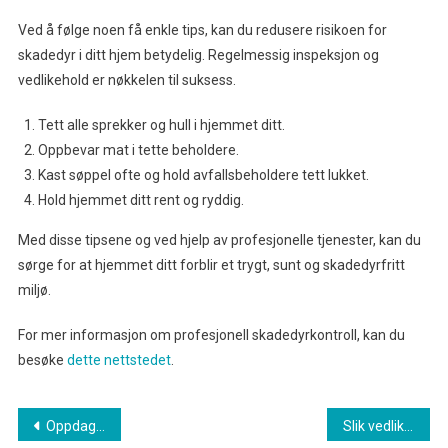
Ved å følge noen få enkle tips, kan du redusere risikoen for
skadedyr i ditt hjem betydelig. Regelmessig inspeksjon og
vedlikehold er nøkkelen til suksess.
Tett alle sprekker og hull i hjemmet ditt.
Oppbevar mat i tette beholdere.
Kast søppel ofte og hold avfallsbeholdere tett lukket.
Hold hjemmet ditt rent og ryddig.
Med disse tipsene og ved hjelp av profesjonelle tjenester, kan du
sørge for at hjemmet ditt forblir et trygt, sunt og skadedyrfritt
miljø.
For mer informasjon om profesjonell skadedyrkontroll, kan du
besøke
dette nettstedet
.
Innleggsnavigasjon
Oppdag effektive metoder for å håndtere mus i hus før de tar over
Slik vedlikeholder du tilhengeren for lang levetid og sikkerhet