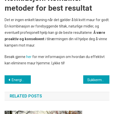
metoder for best resultat
Det er ingen enkelt løsning når det gjelder å bli kvitt maur for godt.
En kombinasjon av forebyggende tiltak, naturlige midler, og
eventuell profesjonell hjelp kan gi de beste resultatene.
Å være
proaktiv og konsekvent
i tilnærmingen din vil hjelpe deg å vinne
kampen mot maur.
Besøk gjerne
her
for mer informasjon om hvordan du effektivt
kan eliminere maur hjemme. Lykke til!
Innleggsnavigasjon
Energimerking avslørt hvordan det påvirker strømregningen din
Sukkermaur er et problem nå lær hvordan du effektivt kan bli kvitt dem i hjemmet ditt
RELATED POSTS