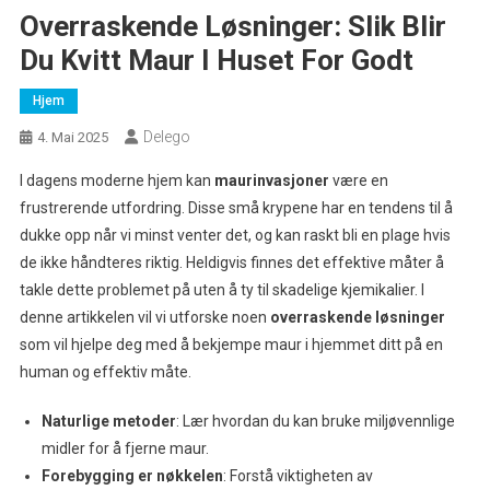
Overraskende Løsninger: Slik Blir
Du Kvitt Maur I Huset For Godt
Hjem
Delego
4. Mai 2025
I dagens moderne hjem kan
maurinvasjoner
være en
frustrerende utfordring. Disse små krypene har en tendens til å
dukke opp når vi minst venter det, og kan raskt bli en plage hvis
de ikke håndteres riktig. Heldigvis finnes det effektive måter å
takle dette problemet på uten å ty til skadelige kjemikalier. I
denne artikkelen vil vi utforske noen
overraskende løsninger
som vil hjelpe deg med å bekjempe maur i hjemmet ditt på en
human og effektiv måte.
Naturlige metoder
: Lær hvordan du kan bruke miljøvennlige
midler for å fjerne maur.
Forebygging er nøkkelen
: Forstå viktigheten av