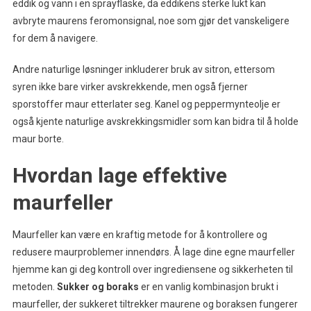
eddik og vann i en sprayflaske, da eddikens sterke lukt kan
avbryte maurens feromonsignal, noe som gjør det vanskeligere
for dem å navigere.
Andre naturlige løsninger inkluderer bruk av sitron, ettersom
syren ikke bare virker avskrekkende, men også fjerner
sporstoffer maur etterlater seg. Kanel og peppermynteolje er
også kjente naturlige avskrekkingsmidler som kan bidra til å holde
maur borte.
Hvordan lage effektive
maurfeller
Maurfeller kan være en kraftig metode for å kontrollere og
redusere maurproblemer innendørs. Å lage dine egne maurfeller
hjemme kan gi deg kontroll over ingrediensene og sikkerheten til
metoden.
Sukker og boraks
er en vanlig kombinasjon brukt i
maurfeller, der sukkeret tiltrekker maurene og boraksen fungerer