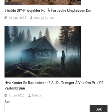
5 Enkle DIY-Prosjekter For Å Forbedre Uteplassen Din
13. juni 2023
George Garcia
Hva Koster En Radonbrønn? Alt Du Trenger Å Vite Om Pris På
Radonbrønn
1. juni 2025
Delego
Søk
Søk