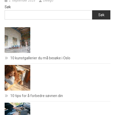
2. september 2025
Delego
Søk
Søk
10 kunstgallerier du må besøke i Oslo
10 tips for å forbedre søvnen din