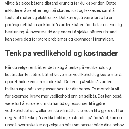
viktig å sjekke båtens tilstand grundig før du kjøper den. Dette
inkluderer å se etter tegn på skader, rust og lekkasjer, samt å
teste ut motor og elektronikk. Det kan også være lurt å få en
profesjonell båtinspektør til å vurdere båten før du tar en endelig
beslutning. Å investere tid og penger i å sjekke båtens tilstand
kan spare deg for store problemer og kostnader i fremtiden.
Tenk på vedlikehold og kostnader
Når du velger en båt, er det viktig å tenke på vedlikehold og
kostnader. En større båt vil kreve mer vedlikehold og koste mer å
opprettholde enn en mindre båt. Det er også viktig å vurdere
hvilken type båt som passer best for ditt behov. En motorbåt vil
for eksempel kreve mer vedlikehold enn en seilbåt. Det kan også
være lurt å vurdere om du har tid og ressurser til å gjøre
vedlikeholdet selv, eller om du vil måtte leie noen til å gjøre det for
deg. Ved å tenke på vedlikehold og kostnader på forhånd, kan du
unngå overraskelser og velge en båt som passer både dine behov