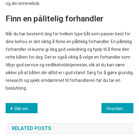
og din lommebok.
Finn en pålitelig forhandler
Når du har bestemt deg for hvilken type båt som passer best for
dine behov, er det viktig å finne en pålitelig forhandler. En pålitelig
forhandler vil kunne gi deg god veiledning og hjelp til å finne den
rette båten for deg. Det er også viktig å velge en forhandler som
tilbyr god service og vedlikeholdstjenester, slik at du kan være
sikker på at båten din alltid er i god stand. Sørg for å gjøre grundig
research og sjekk omdømmet til forhandleren før du tar en
beslutning.
Innleggsnavigasjon
Slik velger du riktig type maling for innendørs vegger
Hvordan du kan lage et hjemmekino på budsjett
RELATED POSTS