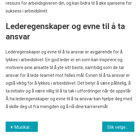
ressurs for arbeidsgiveren din, og kan bidra til å øke sjansene for
suksess i arbeidslivet.
Lederegenskaper og evne til å ta
ansvar
Lederegenskaper og evne til å ta ansvar er avgjørende for å
lykkes i arbeidslivet. En god leder er en som kan inspirere og
motivere sine ansatte til å yte sitt beste, samtidig som de tar
ansvar for å lede teamet mot felles mål. Evnen til å ta ansvar er
også viktig for å lykkes i arbeidslivet. Det betyr å være pålitelig, å
ta initiativ og å være villig til å ta tak i utfordringer når de oppstår.
Å ha lederegenskaper og evne til å ta ansvar kan hjelpe deg med
å skille deg ut fra mengden og å nå dine karrieremål.
Innleggsnavigasjon
Musikalske høydepunkter i Norge gjennom tidene
Slik velger du riktig type maling for innendørs vegger