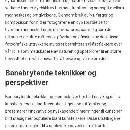
dynamikken mellom mennesket og naturen. Disse fotografiske
verkene fanger øyeblikk av harmoni, kontrast og samspill mellom
mennesket og omgivelsene. Gjennom bruk av lys, farger og
komposisjon formidler fotografene en dyp forståelse for
hvordan mennesket er en del av naturen, samtidig som de
utforsker de ulike måtene vi påvirker og påvirkes av den. Disse
fotografiske uttrykkene inviterer betrakteren til å reflektere over
vår rolle som medskapere av naturen og oppfordrer til en større
bevissthet om vårt ansvar for å bevare og verne om den.
Banebrytende teknikker og
perspektiver
Banebrytende teknikker og perspektiver har blitt en viktig del av
kunstverdenen i dag. Kunstutstillinger som utforsker og
presenterer innovative og nyskapende tilnærminger til kunst har
blitt stadig mer populære blant kunstelskere. Disse utstillingene
gir en unik mulighet til å oppleve kunstverk som utfordrer