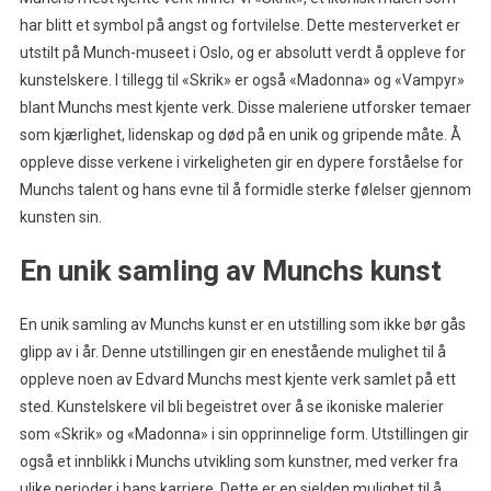
har blitt et symbol på angst og fortvilelse. Dette mesterverket er
utstilt på Munch-museet i Oslo, og er absolutt verdt å oppleve for
kunstelskere. I tillegg til «Skrik» er også «Madonna» og «Vampyr»
blant Munchs mest kjente verk. Disse maleriene utforsker temaer
som kjærlighet, lidenskap og død på en unik og gripende måte. Å
oppleve disse verkene i virkeligheten gir en dypere forståelse for
Munchs talent og hans evne til å formidle sterke følelser gjennom
kunsten sin.
En unik samling av Munchs kunst
En unik samling av Munchs kunst er en utstilling som ikke bør gås
glipp av i år. Denne utstillingen gir en enestående mulighet til å
oppleve noen av Edvard Munchs mest kjente verk samlet på ett
sted. Kunstelskere vil bli begeistret over å se ikoniske malerier
som «Skrik» og «Madonna» i sin opprinnelige form. Utstillingen gir
også et innblikk i Munchs utvikling som kunstner, med verker fra
ulike perioder i hans karriere. Dette er en sjelden mulighet til å