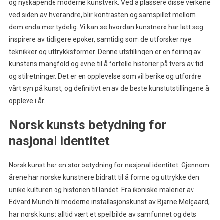
og nyskapende moderne kunstverk. Ved å plassere disse verkene
ved siden av hverandre, blir kontrasten og samspillet mellom
dem enda mer tydelig. Vi kan se hvordan kunstnere har latt seg
inspirere av tidligere epoker, samtidig som de utforsker nye
teknikker og uttrykksformer. Denne utstillingen er en feiring av
kunstens mangfold og evne til å fortelle historier på tvers av tid
og stilretninger. Det er en opplevelse som vil berike og utfordre
vårt syn på kunst, og definitivt en av de beste kunstutstillingene å
oppleve i år.
Norsk kunsts betydning for
nasjonal identitet
Norsk kunst har en stor betydning for nasjonal identitet. Gjennom
årene har norske kunstnere bidratt til å forme og uttrykke den
unike kulturen og historien til landet. Fra ikoniske malerier av
Edvard Munch til moderne installasjonskunst av Bjarne Melgaard,
har norsk kunst alltid vært et speilbilde av samfunnet og dets