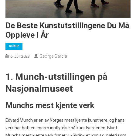
De Beste Kunstutstillingene Du Må
Oppleve I År
Kultur
George Garcia
6. Juli 2023
1. Munch-utstillingen på
Nasjonalmuseet
Munchs mest kjente verk
Edvard Munch er en av Norges mest kjente kunstnere, og hans
verk har hatt en enorm innflytelse på kunstverdenen. Blant
Munchs mest kjente verk finner vi «Skrik», et ikonisk maleri som