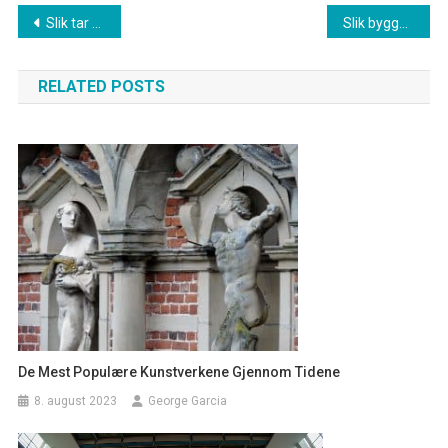
Innleggsnavigasjon
Slik tar du vare på hagen din om vinteren
Slik bygger du et sterkt personlig merkevare
RELATED POSTS
De Mest Populære Kunstverkene Gjennom Tidene
8. august 2023
George Garcia