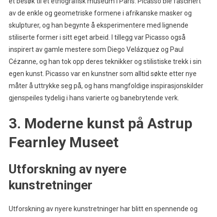
et besøk til et etnografisk museum i Paris. Picasso ble fascinert
av de enkle og geometriske formene i afrikanske masker og
skulpturer, og han begynte å eksperimentere med lignende
stiliserte former i sitt eget arbeid. I tillegg var Picasso også
inspirert av gamle mestere som Diego Velázquez og Paul
Cézanne, og han tok opp deres teknikker og stilistiske trekk i sin
egen kunst. Picasso var en kunstner som alltid søkte etter nye
måter å uttrykke seg på, og hans mangfoldige inspirasjonskilder
gjenspeiles tydelig i hans varierte og banebrytende verk.
3. Moderne kunst på Astrup
Fearnley Museet
Utforskning av nyere
kunstretninger
Utforskning av nyere kunstretninger har blitt en spennende og