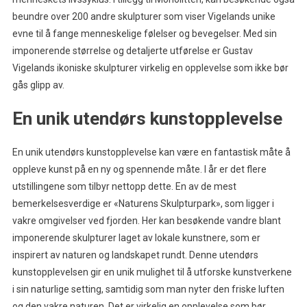
beundre over 200 andre skulpturer som viser Vigelands unike
evne til å fange menneskelige følelser og bevegelser. Med sin
imponerende størrelse og detaljerte utførelse er Gustav
Vigelands ikoniske skulpturer virkelig en opplevelse som ikke bør
gås glipp av.
En unik utendørs kunstopplevelse
En unik utendørs kunstopplevelse kan være en fantastisk måte å
oppleve kunst på en ny og spennende måte. I år er det flere
utstillingene som tilbyr nettopp dette. En av de mest
bemerkelsesverdige er «Naturens Skulpturpark», som ligger i
vakre omgivelser ved fjorden. Her kan besøkende vandre blant
imponerende skulpturer laget av lokale kunstnere, som er
inspirert av naturen og landskapet rundt. Denne utendørs
kunstopplevelsen gir en unik mulighet til å utforske kunstverkene
i sin naturlige setting, samtidig som man nyter den friske luften
og den vakre naturen. Det er virkelig en opplevelse som bør