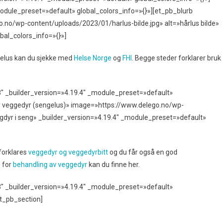
odule_preset=»default» global_colors_info=»{}»][et_pb_blurb
.no/wp-content/uploads/2023/01/harlus-bilde.jpg» alt=»hårlus bilde»
bal_colors_info=»{}»]
delus kan du sjekke med
Helse Norge
og
FHI
. Begge steder forklarer bruk
″ _builder_version=»4.19.4″ _module_preset=»default»
for veggedyr (sengelus)» image=»https://www.delego.no/wp-
gdyr i seng» _builder_version=»4.19.4″ _module_preset=»default»
forklares
veggedyr og veggedyrbitt
og du får også en god
 for
behandling av veggedyr
kan du finne her.
″ _builder_version=»4.19.4″ _module_preset=»default»
t_pb_section]