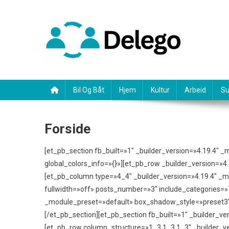
Skip
to
content
Bil Og Båt
Hjem
Kultur
Arbeid
Su
Forside
[et_pb_section fb_built=»1″ _builder_version=»4.19.4″
global_colors_info=»{}»][et_pb_row _builder_version=»4
[et_pb_column type=»4_4″ _builder_version=»4.19.4″ _m
fullwidth=»off» posts_number=»3″ include_categories=»
_module_preset=»default» box_shadow_style=»preset3″ 
[/et_pb_section][et_pb_section fb_built=»1″ _builder_ve
[et_pb_row column_structure=»1_3,1_3,1_3″ _builder_ve