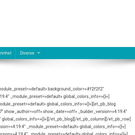
nnhet
Diverse
 _module_preset=»default» background_color=»#f2f2f2″
.19.4″ _module_preset=»default» global_colors_info=»{}»]
odule_preset=»default» global_colors_info=»{}»][et_pb_blog
7″ show_author=»off» show_date=»off» _builder_version=»4.19.4″
global_colors_info=»{}»][/et_pb_blog][/et_pb_column][/et_pb_row]
rsion=»4.19.4″ _module_preset=»default» global_colors_info=»{}»]
rsion=»4.19.4″ _module_preset=»default» global_colors_info=»{}»]