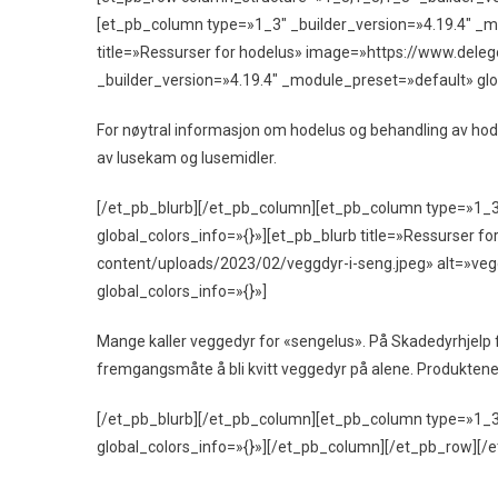
[et_pb_column type=»1_3″ _builder_version=»4.19.4″ _m
title=»Ressurser for hodelus» image=»https://www.delego
_builder_version=»4.19.4″ _module_preset=»default» glo
For nøytral informasjon om hodelus og behandling av ho
av lusekam og lusemidler.
[/et_pb_blurb][/et_pb_column][et_pb_column type=»1_3
global_colors_info=»{}»][et_pb_blurb title=»Ressurser 
content/uploads/2023/02/veggdyr-i-seng.jpeg» alt=»veg
global_colors_info=»{}»]
Mange kaller veggedyr for «sengelus». På Skadedyrhjelp 
fremgangsmåte å bli kvitt veggedyr på alene. Produktene
[/et_pb_blurb][/et_pb_column][et_pb_column type=»1_3
global_colors_info=»{}»][/et_pb_column][/et_pb_row][/e